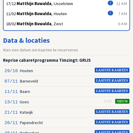
17/12
Matthijn Buwalda
, IJsselstein
11 KM
!
11/02
Matthijn Buwalda
, Houten
7 KM
!
18/02
Matthijn Buwalda
, Zeist
6 KM
Data & locaties
Kies een datum om kaarten te reserveren.
Reprise cabaretprogramma Timzingt: GRIJS
Houten
29/10
LAATSTE KAARTEN
Barneveld
07/11
LAATSTE KAARTEN
Baarn
11/11
LAATSTE KAARTEN
Goes
13/11
20:00
NIEUW
Katwijk
21/11
LAATSTE KAARTEN
Papendrecht
26/11
LAATSTE KAARTEN
Rotterdam
LAATSTE KAARTEN