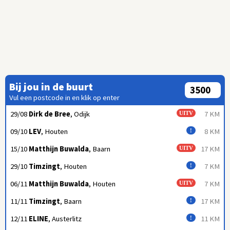
Bij jou in de buurt
Vul een postcode in en klik op enter
29/08
Dirk de Bree
, Odijk
7 KM
UITV
09/10
LEV
, Houten
8 KM
!
15/10
Matthijn Buwalda
, Baarn
17 KM
UITV
29/10
Timzingt
, Houten
7 KM
!
06/11
Matthijn Buwalda
, Houten
7 KM
UITV
11/11
Timzingt
, Baarn
17 KM
!
12/11
ELINE
, Austerlitz
11 KM
!