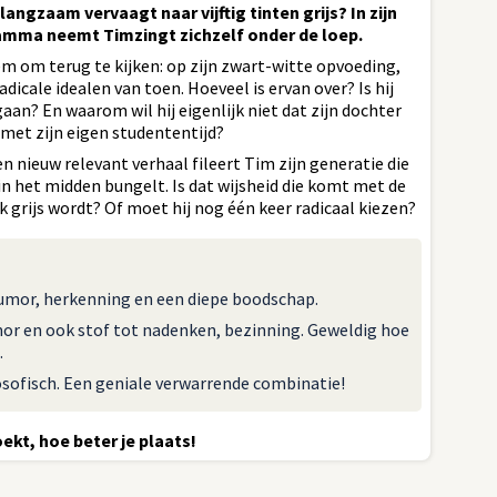
langzaam vervaagt naar vijftig tinten grijs? In zijn
mma neemt Timzingt zichzelf onder de loep.
em om terug te kijken: op zijn zwart-witte opvoeding,
adicale idealen van toen. Hoeveel is ervan over? Is hij
aan? En waarom wil hij eigenlijk niet dat zijn dochter
met zijn eigen studententijd?
n nieuw relevant verhaal fileert Tim zijn generatie die
 in het midden bungelt. Is dat wijsheid die komt met de
ijk grijs wordt? Of moet hij nog één keer radicaal kiezen?
humor, herkenning en een diepe boodschap.
or en ook stof tot nadenken, bezinning. Geweldig hoe
.
osofisch. Een geniale verwarrende combinatie!
ekt, hoe beter je plaats!