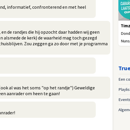
end, informatief, confronterend en met heel
Timz
en de randjes die hij opzocht daar hadden wij geen
Donde
n alsmede de kerk) de waarheid mag toch gezegd
Nuns
thuisblijven. Zou zeggen ga zo door met je programma
True
Een co
 (ook al was het soms "op het randje") Geweldige
Playli
een aanrader om heen te gaan!
Event
Algem
anrader!