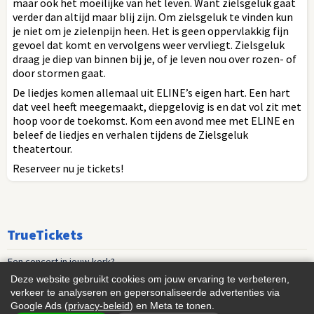
maar ook het moeilijke van het leven. Want zielsgeluk gaat
verder dan altijd maar blij zijn. Om zielsgeluk te vinden kun
je niet om je zielenpijn heen. Het is geen oppervlakkig fijn
gevoel dat komt en vervolgens weer vervliegt. Zielsgeluk
draag je diep van binnen bij je, of je leven nou over rozen- of
door stormen gaat.
De liedjes komen allemaal uit ELINE’s eigen hart. Een hart
dat veel heeft meegemaakt, diepgelovig is en dat vol zit met
hoop voor de toekomst. Kom een avond mee met ELINE en
beleef de liedjes en verhalen tijdens de Zielsgeluk
theatertour.
Reserveer nu je tickets!
TrueTickets
Een concert in jouw kerk?
Deze website gebruikt cookies om jouw ervaring te verbeteren,
Playlist nieuwe muziek
verkeer te analyseren en gepersonaliseerde advertenties via
Google Ads (
privacy-beleid
) en Meta te tonen.
Events voor vrouwen