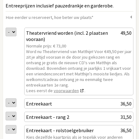
Entreeprijzen inclusief pauzedrankje en garderobe.
Hoe eerder u reserveert, hoe beter uw plaats
*
Theatervriend worden (incl. 2 plaatsen
49,50
vooraan)
Normale prijs: € 73,00
Word nu Theatervriend van Matthijn! Voor €49,50 per jaar
zit je altijd vooraan in de door jou gekozen rang en
ontvang je gratis de nieuwe CD's van Matthijn als
download. Bovendien ontvang je jaarlijks 1 vrijkaart voor
een vriendenconcert met Matthijn's mooiste liedjes. Als
welkomstcadeau ontvang je nu eenmalig twee
entreekaarten 1e rang.
Lees eerst de
voorwaarden
.
Entreekaart
36,50
Entreekaart - rang 2
31,50
Entreekaart - rolstoelgebruiker
36,50
Kies dezelfde kaartprijs als je tegelijk voor anderen