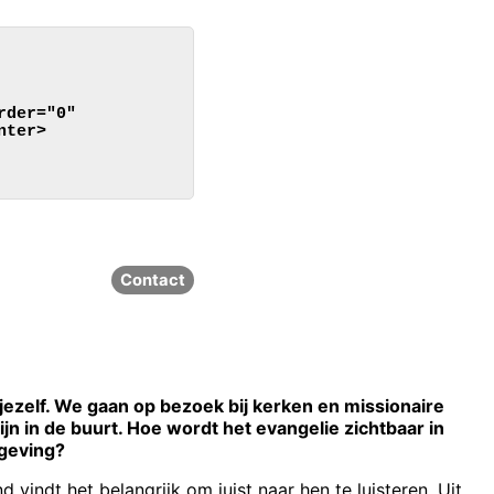
rder="0"
nter>
Contact
ezelf. We gaan op bezoek bij kerken en missionaire
ijn in de buurt. Hoe wordt het evangelie zichtbaar in
geving?
indt het belangrijk om juist naar hen te luisteren. Uit