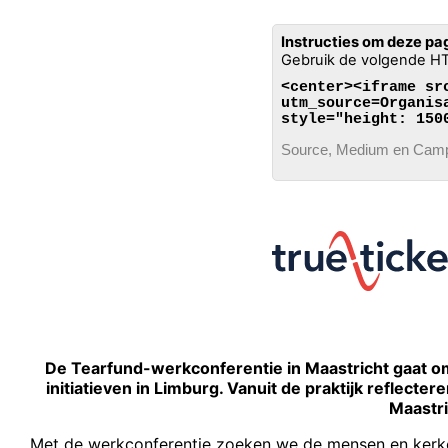
Instructies om deze p
Gebruik de volgende H
<center><iframe sr
utm_source=Organis
style="height: 150
Source, Medium en Campa
De Tearfund-werkconferentie in Maastricht gaat om
initiatieven in Limburg. Vanuit de praktijk reflecte
Maastr
Met de werkconferentie zoeken we de mensen en kerken o