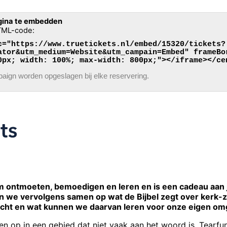
agina te embedden
TML-code:
c="https://www.truetickets.nl/embed/15320/tickets?
ator&utm_medium=Website&utm_campain=Embed" frameBo
0px; width: 100%; max-width: 800px;"></iframe></ce
ign worden opgeslagen bij elke reservering.
 ontmoeten, bemoedigen en leren en is een cadeau aan j
ren we vervolgens samen op wat de Bijbel zegt over kerk-z
icht en wat kunnen we daarvan leren voor onze eigen om
p in een gebied dat niet vaak aan het woord is. Tearfund v