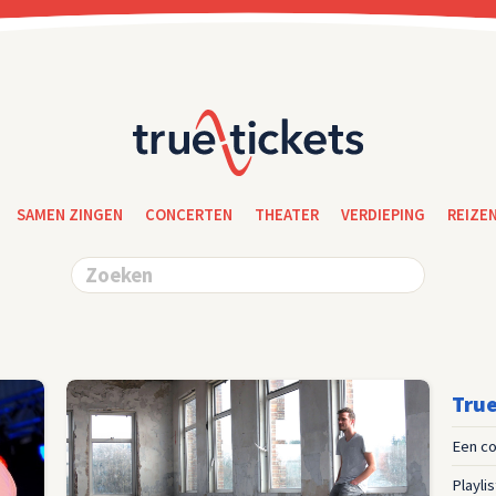
SAMEN ZINGEN
CONCERTEN
THEATER
VERDIEPING
REIZE
True
Een co
Playli