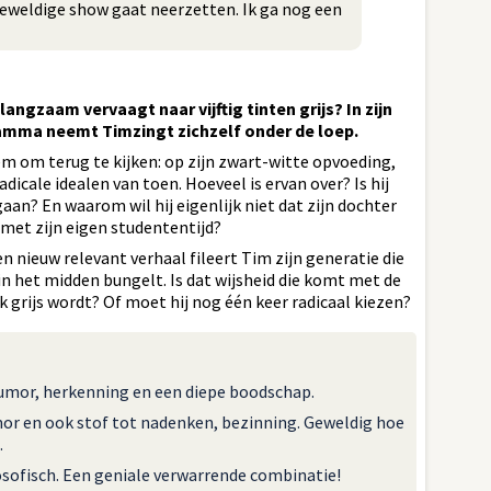
 geweldige show gaat neerzetten. Ik ga nog een
langzaam vervaagt naar vijftig tinten grijs? In zijn
mma neemt Timzingt zichzelf onder de loep.
em om terug te kijken: op zijn zwart-witte opvoeding,
adicale idealen van toen. Hoeveel is ervan over? Is hij
aan? En waarom wil hij eigenlijk niet dat zijn dochter
met zijn eigen studententijd?
n nieuw relevant verhaal fileert Tim zijn generatie die
 in het midden bungelt. Is dat wijsheid die komt met de
ijk grijs wordt? Of moet hij nog één keer radicaal kiezen?
humor, herkenning en een diepe boodschap.
or en ook stof tot nadenken, bezinning. Geweldig hoe
.
osofisch. Een geniale verwarrende combinatie!