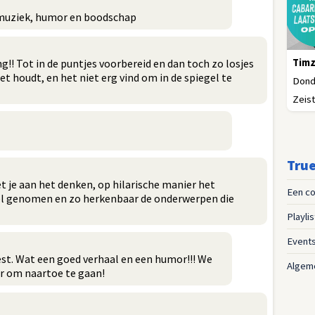
n muziek, humor en boodschap
Timz
g!! Tot in de puntjes voorbereid en dan toch zo losjes
et houdt, en het niet erg vind om in de spiegel te
Donde
Zeist
True
t je aan het denken, op hilarische manier het
Een co
rel genomen en zo herkenbaar de onderwerpen die
Playli
Event
st. Wat een goed verhaal en een humor!!! We
Algem
r om naartoe te gaan!