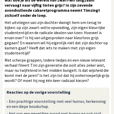
vervaagt naar vijftig tinten grijs? In zijn zevende
avondvullende cabaretprogramma neemt Timzingt
zichzelf onder de loep.
Het uitvliegen van zijn dochter dwingt hem om terug te
kijken: op zijn zwart-witte opvoeding, zijn eigen kleurrijke
studententijd en de radicale idealen van toen. Hoeveel is
ervan over? Is hij van uitgesproken naar kleurloos grijs
gegaan? En waarom wil hij eigenlijk niet dat zijn dochter op
kamers gaat? Heeft dat iets te maken met zijn eigen
studententijd?
Met scherpe grappen, tedere liedjes en een nieuw relevant
verhaal fileert Tim zijn generatie die ooit alles zeker wist,
maar nu twijfelend in het midden bungelt. Is dat wijsheid die
komt met de jaren? Is het zijn lot dat hij onherroepelijk grijs
wordt? Of moet hij nog één keer radicaal kiezen?
Reacties op de vorige voorstelling
- Een prachtige voorstelling met veel humor, herkenning
en een diepe boodschap.
- Het was een geweldige avond met humor en ook stof