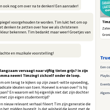
èn ook nog om over na te denken! Een aanrader!
Timz
piegel voorgehouden te worden. Tim lukt het om op
et denken te zetten over hoe we als christenen
Zater
 kleur bekennen. Tim bedankt maar weer! Groetjes van
Groni
dachte en muzikale voorstelling!
True
Een co
langzaam vervaagt naar vijftig tinten grijs? In zijn
mma neemt Timzingt zichzelf onder de loep.
Playli
em om terug te kijken: op zijn zwart-witte opvoeding,
Event
adicale idealen van toen. Hoeveel is ervan over? Is hij
aan? En waarom wil hij eigenlijk niet dat zijn dochter
Algem
met zijn eigen studententijd?
n nieuw relevant verhaal fileert Tim zijn generatie die
 in het midden bungelt. Is dat wijsheid die komt met de