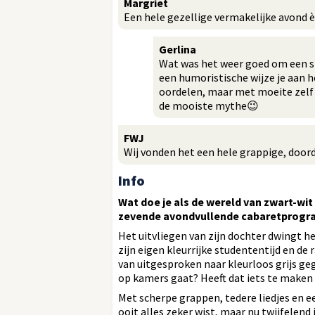
Margriet
Een hele gezellige vermakelijke avond 
Gerlina
Wat was het weer goed om een s
een humoristische wijze je aan h
oordelen, maar met moeite zelf
de mooiste mythe😉
FWJ
Wij vonden het een hele grappige, door
Info
Wat doe je als de wereld van zwart-wit 
zevende avondvullende cabaretprogra
Het uitvliegen van zijn dochter dwingt h
zijn eigen kleurrijke studententijd en de r
van uitgesproken naar kleurloos grijs geg
op kamers gaat? Heeft dat iets te maken 
Met scherpe grappen, tedere liedjes en ee
ooit alles zeker wist, maar nu twijfelend