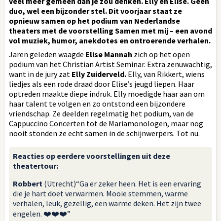
veel meer gemeen dan je zou denken. Elly en Elise. Geen
duo, wel een bijzonder stel. Dit voorjaar staat ze
opnieuw samen op het podium van Nederlandse
theaters met de voorstelling Samen met mij – een avond
vol muziek, humor, anekdotes en ontroerende verhalen.
Jaren geleden waagde
Elise Mannah
zich op het open
podium van het Christian Artist Seminar. Extra zenuwachtig,
want in de jury zat
Elly Zuiderveld.
Elly, van Rikkert, wiens
liedjes als een rode draad door Elise’s jeugd liepen. Haar
optreden maakte diepe indruk. Elly moedigde haar aan om
haar talent te volgen en zo ontstond een bijzondere
vriendschap. Ze deelden regelmatig het podium, van de
Cappuccino Concerten tot de Mariamonologen, maar nog
nooit stonden ze echt samen in de schijnwerpers. Tot nu.
Reacties op eerdere voorstellingen uit deze
theatertour:
Robbert
(Utrecht)“Ga er zeker heen. Het is een ervaring
die je hart doet verwarmen. Mooie stemmen, warme
verhalen, leuk, gezellig, een warme deken. Het zijn twee
engelen. ❤️❤️❤️”