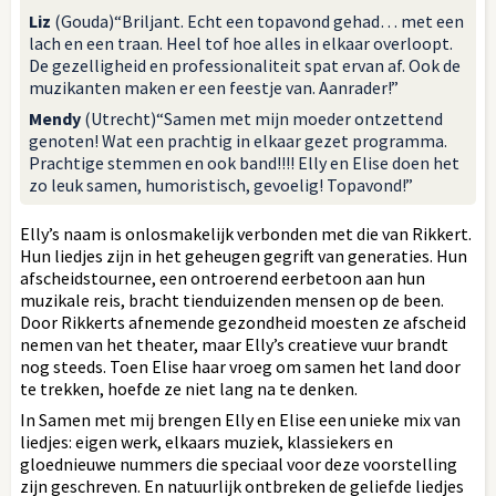
Liz
(Gouda)“Briljant. Echt een topavond gehad… met een
lach en een traan. Heel tof hoe alles in elkaar overloopt.
De gezelligheid en professionaliteit spat ervan af. Ook de
muzikanten maken er een feestje van. Aanrader!”
Mendy
(Utrecht)“Samen met mijn moeder ontzettend
genoten! Wat een prachtig in elkaar gezet programma.
Prachtige stemmen en ook band!!!! Elly en Elise doen het
zo leuk samen, humoristisch, gevoelig! Topavond!”
Elly’s naam is onlosmakelijk verbonden met die van Rikkert.
Hun liedjes zijn in het geheugen gegrift van generaties. Hun
afscheidstournee, een ontroerend eerbetoon aan hun
muzikale reis, bracht tienduizenden mensen op de been.
Door Rikkerts afnemende gezondheid moesten ze afscheid
nemen van het theater, maar Elly’s creatieve vuur brandt
nog steeds. Toen Elise haar vroeg om samen het land door
te trekken, hoefde ze niet lang na te denken.
In Samen met mij brengen Elly en Elise een unieke mix van
liedjes: eigen werk, elkaars muziek, klassiekers en
gloednieuwe nummers die speciaal voor deze voorstelling
zijn geschreven. En natuurlijk ontbreken de geliefde liedjes