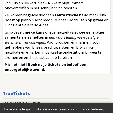
van Elly en Rikkert niet – Rikkert blijft immers
onovertroffen in het schrijven van teksten.
Ze worden begeleid door een
fantastische band
met Henk
Doest op piano & accordeon, Michael Rothuizen op gitaar en
Luca Genta op cello & bas.
Grijp deze
unieke kans
om de muziek van twee generaties
samen te zien smelten in
een voorstelling vol nostalgie,
warmte en verrassingen.
Voor vrouwen én mannen, voor
liefhebbers van Elise’s prachtige stem en Elly’s rijke
muzikale erfenis. Een muzikaal avondje uit om bij weg te
dromen én enthousiast van op te veren.
Mis het niet! Boek nu je tickets en beleef een
onvergetelijke avond.
TrueTickets
Een concert in jouw kerk?
Deze website gebruikt cookies om jouw ervaring te verbeteren,
Playlist nieuwe muziek