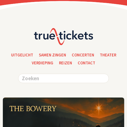
UITGELICHT
SAMEN ZINGEN
CONCERTEN
THEATER
VERDIEPING
REIZEN
CONTACT