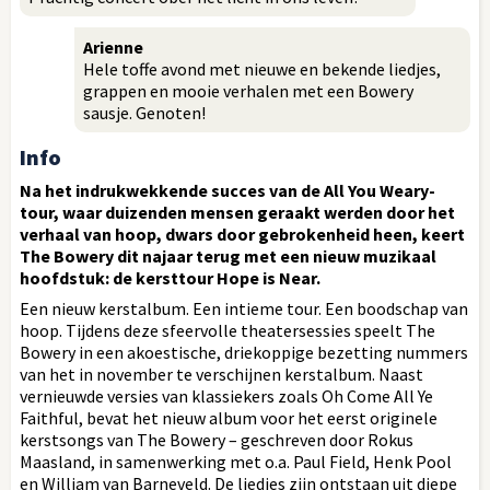
Arienne
Hele toffe avond met nieuwe en bekende liedjes,
grappen en mooie verhalen met een Bowery
sausje. Genoten!
Info
Na het indrukwekkende succes van de All You Weary-
tour, waar duizenden mensen geraakt werden door het
verhaal van hoop, dwars door gebrokenheid heen, keert
The Bowery dit najaar terug met een nieuw muzikaal
hoofdstuk: de kersttour Hope is Near.
Een nieuw kerstalbum. Een intieme tour. Een boodschap van
hoop. Tijdens deze sfeervolle theatersessies speelt The
Bowery in een akoestische, driekoppige bezetting nummers
van het in november te verschijnen kerstalbum. Naast
vernieuwde versies van klassiekers zoals Oh Come All Ye
Faithful, bevat het nieuw album voor het eerst originele
kerstsongs van The Bowery – geschreven door Rokus
Maasland, in samenwerking met o.a. Paul Field, Henk Pool
en William van Barneveld. De liedjes zijn ontstaan uit diepe