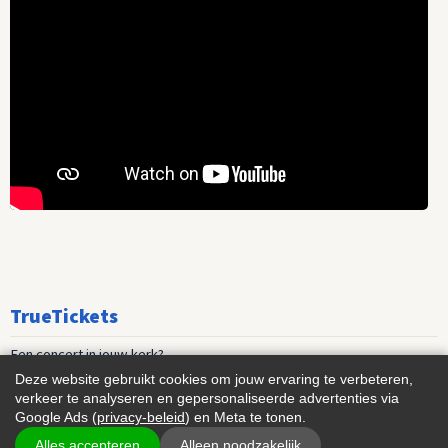
TrueTickets
Een concert in jouw kerk?
Deze website gebruikt cookies om jouw ervaring te verbeteren,
Playlist nieuwe muziek
verkeer te analyseren en gepersonaliseerde advertenties via
Google Ads (
privacy-beleid
) en Meta te tonen.
Events voor vrouwen
Alles accepteren
Alleen noodzakelijk