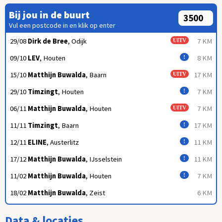
Bij jou in de buurt
Vul een postcode in en klik op enter
29/08
Dirk de Bree
, Odijk
7 KM
UITV
09/10
LEV
, Houten
8 KM
!
15/10
Matthijn Buwalda
, Baarn
17 KM
UITV
29/10
Timzingt
, Houten
7 KM
!
06/11
Matthijn Buwalda
, Houten
7 KM
UITV
11/11
Timzingt
, Baarn
17 KM
!
12/11
ELINE
, Austerlitz
11 KM
!
17/12
Matthijn Buwalda
, IJsselstein
11 KM
!
11/02
Matthijn Buwalda
, Houten
7 KM
!
18/02
Matthijn Buwalda
, Zeist
6 KM
Data & locaties