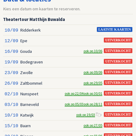
Kies een datum om kaarten te reserveren.
Theatertour Matthijn Buwalda
Ridderkerk
10/09
LAATSTE KAARTEN
Epe
12/09
UITVERKOCHT
Gouda
ook op 10/06
16/09
UITVERKOCHT
Bodegraven
19/09
UITVERKOCHT
Zwolle
ook op 09/06
23/09
UITVERKOCHT
Zaltbommel
ook op 29/05
26/09
UITVERKOCHT
Nunspeet
ook op 22/04
ook op 30/01
02/10
UITVERKOCHT
Barneveld
ook op 05/03
ook op 28/11
03/10
UITVERKOCHT
Katwijk
ook op 19/03
10/10
UITVERKOCHT
Baarn
ook op 27/05
15/10
UITVERKOCHT
ook op 03/06
UITVERKOCHT