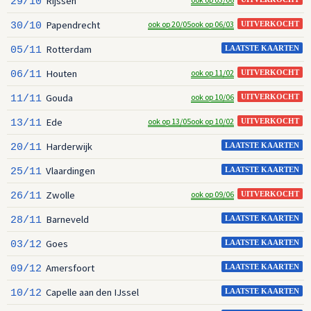
Rijssen
29/10
Papendrecht
ook op 20/05
ook op 06/03
30/10
UITVERKOCHT
Rotterdam
05/11
LAATSTE KAARTEN
Houten
ook op 11/02
06/11
UITVERKOCHT
Gouda
ook op 10/06
11/11
UITVERKOCHT
Ede
ook op 13/05
ook op 10/02
13/11
UITVERKOCHT
Harderwijk
20/11
LAATSTE KAARTEN
Vlaardingen
25/11
LAATSTE KAARTEN
Zwolle
ook op 09/06
26/11
UITVERKOCHT
Barneveld
28/11
LAATSTE KAARTEN
Goes
03/12
LAATSTE KAARTEN
Amersfoort
09/12
LAATSTE KAARTEN
Capelle aan den IJssel
10/12
LAATSTE KAARTEN