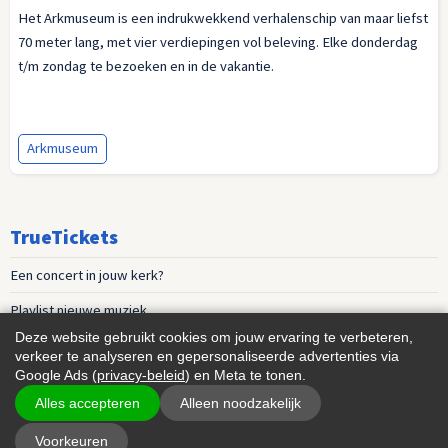
Het Arkmuseum is een indrukwekkend verhalenschip van maar liefst
70 meter lang, met vier verdiepingen vol beleving. Elke donderdag
t/m zondag te bezoeken en in de vakantie.
Arkmuseum
TrueTickets
Een concert in jouw kerk?
Playlist nieuwe muziek
Deze website gebruikt cookies om jouw ervaring te verbeteren,
Events voor vrouwen
verkeer te analyseren en gepersonaliseerde advertenties via
Google Ads (
privacy-beleid
) en Meta te tonen.
Algemene Voorwaarden
,
Contact
Alles accepteren
Alleen noodzakelijk
Voorkeuren