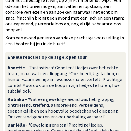
door het alledaagse leven, op zijn kenmerkende wijze. Een
ode aan het onvermogen, aan vallen en opstaan, aan
controle verliezen en aan zoeken naar waar het echt om
gaat. Matthijn brengt een avond met een lach en een traan;
ontwapenend, pretentieloos en, nog altijd, schaamteloos
hoopvol.
Kom een avond genieten van deze prachtige voorstelling in
een theater bij jou in de buurt!
Enkele reacties op de afgelopen tour
Annette
- 'Fantastisch! Genoten! Liedjes over het echte
leven, maar wat een diepgang!! Ook heerlijk gelachen, de
humor waarmee hij zijn levensverhalen vertelt. Prachtige
combi! Mooi ook om de hoop in zijn liedjes te horen, hoe
subtiel ook.'
Katinka
- 'Wat een geweldige avond was het: grappig,
ontroerend, treffend, aansprekend, verbeeldend,
toegankelijk en een hoopvolle boodschap vol diepgang.
Ontzettend genoten en voor herhaling vatbaar!'
Daniëlle
- 'Geweldig genoten! Prachtige liedjes,
inspirerende teksten. Goede band die zelf ook zichtbaar