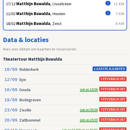
17/12
Matthijn Buwalda
, IJsselstein
11 KM
!
11/02
Matthijn Buwalda
, Houten
7 KM
!
18/02
Matthijn Buwalda
, Zeist
6 KM
Data & locaties
Kies een datum om kaarten te reserveren.
Theatertour Matthijn Buwalda
Ridderkerk
10/09
LAATSTE KAARTEN
Epe
12/09
UITVERKOCHT
Gouda
ook op 10/06
16/09
UITVERKOCHT
Bodegraven
19/09
UITVERKOCHT
Zwolle
ook op 09/06
23/09
UITVERKOCHT
Zaltbommel
ook op 29/05
26/09
UITVERKOCHT
ook op 22/04
ook op 30/01
UITVERKOCHT