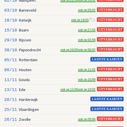
Nunspeet
02/10
Barneveld
ook op 05/03
03/10
UITVERKOCHT
Katwijk
ook op 19/03
10/10
UITVERKOCHT
Baarn
ook op 27/05
15/10
UITVERKOCHT
Rijssen
ook op 03/06
29/10
UITVERKOCHT
Papendrecht
ook op 20/05
ook op 06/03
30/10
UITVERKOCHT
Rotterdam
05/11
LAATSTE KAARTEN
Houten
ook op 11/02
06/11
UITVERKOCHT
Gouda
ook op 10/06
11/11
UITVERKOCHT
Ede
ook op 13/05
ook op 10/02
13/11
UITVERKOCHT
Harderwijk
20/11
LAATSTE KAARTEN
Vlaardingen
25/11
LAATSTE KAARTEN
Zwolle
ook op 09/06
26/11
UITVERKOCHT