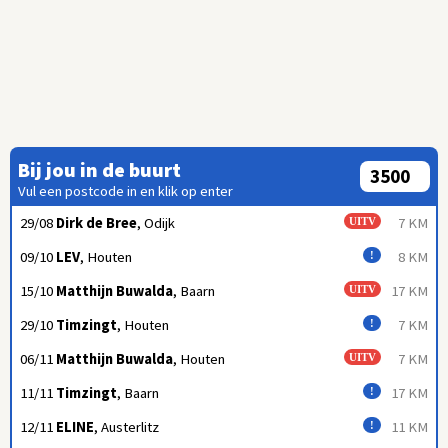
Bij jou in de buurt
Vul een postcode in en klik op enter
29/08
Dirk de Bree
, Odijk
7 KM
UITV
09/10
LEV
, Houten
8 KM
!
15/10
Matthijn Buwalda
, Baarn
17 KM
UITV
29/10
Timzingt
, Houten
7 KM
!
06/11
Matthijn Buwalda
, Houten
7 KM
UITV
11/11
Timzingt
, Baarn
17 KM
!
12/11
ELINE
, Austerlitz
11 KM
!