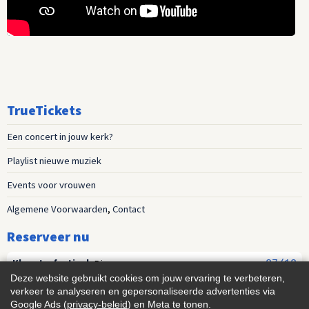
TrueTickets
Een concert in jouw kerk?
Playlist nieuwe muziek
Events voor vrouwen
Algemene Voorwaarden
,
Contact
Reserveer nu
Kloosterfestival
,
Diepenveen
27/12
Deze website gebruikt cookies om jouw ervaring te verbeteren,
Kloosterfestival
,
Diepenveen
21/08
verkeer te analyseren en gepersonaliseerde advertenties via
Google Ads (
privacy-beleid
) en Meta te tonen.