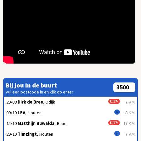
Bij jou in de buurt
Vul een postcode in en klik op enter
29/08
Dirk de Bree
, Odijk
7 KM
UITV
09/10
LEV
, Houten
8 KM
!
15/10
Matthijn Buwalda
, Baarn
17 KM
UITV
29/10
Timzingt
, Houten
7 KM
!