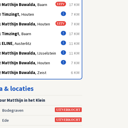
0
Matthijn Buwalda
, Baarn
17 KM
UITV
0
Timzingt
, Houten
7 KM
!
1
Matthijn Buwalda
, Houten
7 KM
UITV
1
Timzingt
, Baarn
17 KM
!
1
ELINE
, Austerlitz
11 KM
!
2
Matthijn Buwalda
, IJsselstein
11 KM
!
2
Matthijn Buwalda
, Houten
7 KM
!
2
Matthijn Buwalda
, Zeist
6 KM
a & locaties
ur Matthijn in het Klein
Bodegraven
3
UITVERKOCHT
Ede
3
UITVERKOCHT