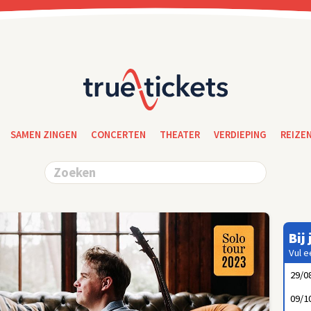
SAMEN ZINGEN
CONCERTEN
THEATER
VERDIEPING
REIZE
Bij
Vul e
29/0
09/1