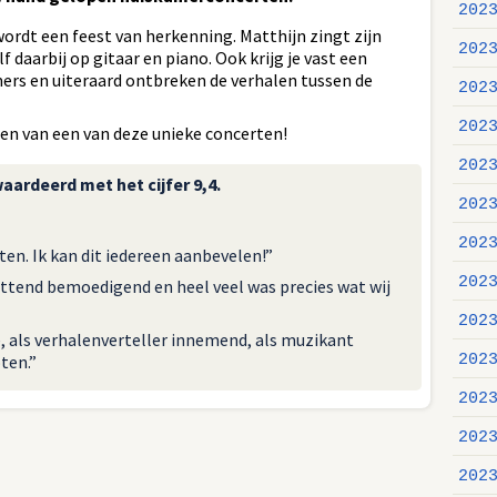
202
’ wordt een feest van herkenning. Matthijn zingt zijn
202
f daarbij op gitaar en piano. Ook krijg je vast een
rs en uiteraard ontbreken de verhalen tussen de
202
202
en van een van deze unieke concerten!
202
ardeerd met het cijfer 9,4.
202
202
ten. Ik kan dit iedereen aanbevelen!”
202
ttend bemoedigend en heel veel was precies wat wij
202
, als verhalenverteller innemend, als muzikant
ten.”
202
202
202
202