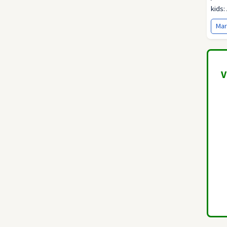
kids:
ook!
Mar
V