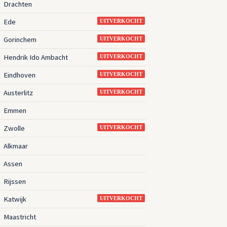
Drachten
3
Ede
3
UITVERKOCHT
Gorinchem
3
UITVERKOCHT
Hendrik Ido Ambacht
3
UITVERKOCHT
Eindhoven
3
UITVERKOCHT
Austerlitz
3
UITVERKOCHT
Emmen
3
Zwolle
3
UITVERKOCHT
Alkmaar
3
Assen
3
Rijssen
3
Katwijk
3
UITVERKOCHT
Maastricht
3