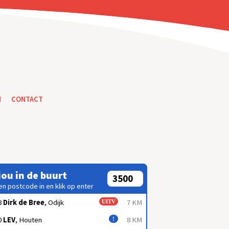
N
CONTACT
 jou in de buurt
en postcode in en klik op enter
8
Dirk de Bree
, Odijk
7 KM
UITV
0
LEV
, Houten
8 KM
!