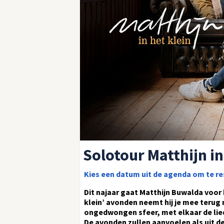
Solotour Matthijn in
Kies een datum uit de agenda om te r
Dit najaar gaat Matthijn Buwalda voor h
klein’ avonden neemt hij je mee terug 
ongedwongen sfeer, met elkaar de liedj
De avonden zullen aanvoelen als uit 