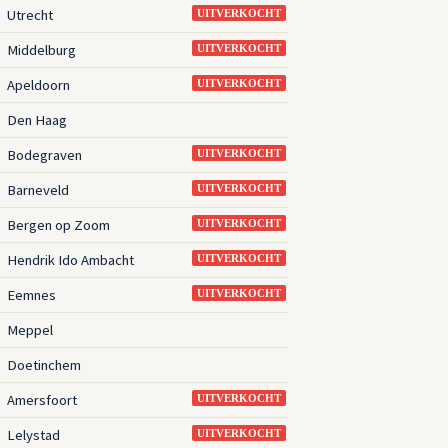
Utrecht
3
UITVERKOCHT
Middelburg
3
UITVERKOCHT
Apeldoorn
3
UITVERKOCHT
Den Haag
3
Bodegraven
3
UITVERKOCHT
Barneveld
3
UITVERKOCHT
Bergen op Zoom
3
UITVERKOCHT
Hendrik Ido Ambacht
3
UITVERKOCHT
Eemnes
3
UITVERKOCHT
Meppel
3
Doetinchem
3
Amersfoort
3
UITVERKOCHT
Lelystad
3
UITVERKOCHT