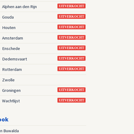
Alphen aan den Rijn
3
UITVERKOCHT
Gouda
4
UITVERKOCHT
Houten
4
UITVERKOCHT
Amsterdam
4
UITVERKOCHT
Enschede
4
UITVERKOCHT
Dedemsvaart
4
UITVERKOCHT
Rotterdam
4
UITVERKOCHT
Zwolle
4
Groningen
4
UITVERKOCHT
Wachtlijst
5
UITVERKOCHT
ook
jn Buwalda