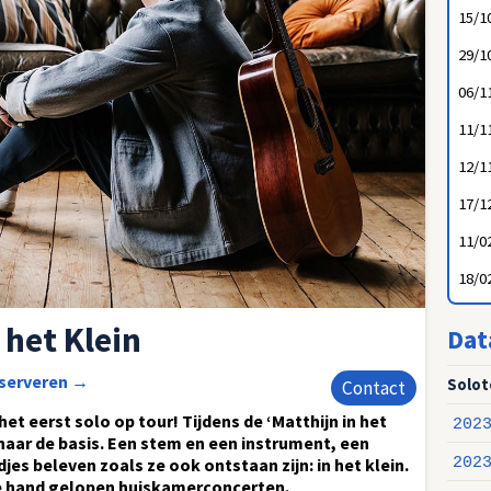
15/1
29/1
06/1
11/1
12/1
17/1
11/0
18/0
 het Klein
Dat
eserveren
→
Soloto
Contact
et eerst solo op tour! Tijdens de ‘Matthijn in het
202
naar de basis. Een stem en een instrument, een
es beleven zoals ze ook ontstaan zijn: in het klein.
202
de hand gelopen huiskamerconcerten.