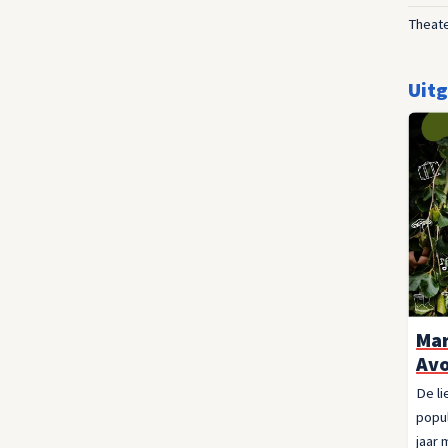
Theat
Uitg
Mar
Avo
De li
popul
jaar