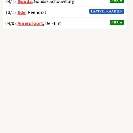
04/12
Gouda
, Goudse Schouwburg
NIEUW
10/12
Ede
, Reehorst
LAATSTE KAARTEN
04/02
Amersfoort
, De Flint
NIEUW