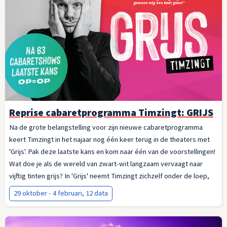
Reprise cabaretprogramma Timzingt: GRIJS
Na de grote belangstelling voor zijn nieuwe cabaretprogramma
keert Timzingt in het najaar nog één keer terug in de theaters met
'Grijs'. Pak deze laatste kans en kom naar één van de voorstellingen!
Wat doe je als de wereld van zwart-wit langzaam vervaagt naar
vijftig tinten grijs? In 'Grijs' neemt Timzingt zichzelf onder de loep,
met scherpe grappen, tedere liedjes en een nieuw verhaal. Het
29 oktober - 4 februari, 12 data
uitvliegen van zijn dochter dwingt hem om terug te kijken: op zijn
zwart-witte opvoeding, zijn eigen kleurrijke studententijd en de
radicale idealen van toen. Hoeveel is ervan over?