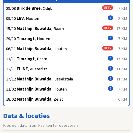
29/08
Dirk de Bree
, Odijk
7 KM
UITV
09/10
LEV
, Houten
8 KM
!
15/10
Matthijn Buwalda
, Baarn
17 KM
UITV
29/10
Timzingt
, Houten
7 KM
!
06/11
Matthijn Buwalda
, Houten
7 KM
UITV
11/11
Timzingt
, Baarn
17 KM
!
12/11
ELINE
, Austerlitz
11 KM
!
17/12
Matthijn Buwalda
, IJsselstein
11 KM
!
11/02
Matthijn Buwalda
, Houten
7 KM
!
18/02
Matthijn Buwalda
, Zeist
6 KM
Data & locaties
Kies een datum om kaarten te reserveren.