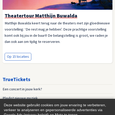
Theatertour Matthijn Buwalda
Matthijn Buwalda keert terug naar de theaters met zijn gloednieuwe
voorstelling: ‘De rest mag je hebben’. Deze prachtige voorstelling
komt ook bij jou in de buurt! De belangstelling is groot, we raden je
dan ook aan om tijdig te reserveren.
Op 15 locaties
TrueTickets
Een concert in jouw kerk?
Playlist nieuwe muziek
Deze website gebruikt cookies om jouw ervaring te verbeteren,
Events voor vrouwen
verkeer te analyseren en gepersonaliseerde advertenties via
Google Ads (
privacy-beleid
) en Meta te tonen.