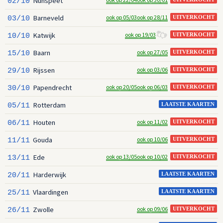
Nunspeet
02/10
Barneveld
ook op 05/03
ook op 28/11
03/10
UITVERKOCHT
Katwijk
ook op 19/03
10/10
UITVERKOCHT
Baarn
ook op 27/05
15/10
UITVERKOCHT
Rijssen
ook op 03/06
29/10
UITVERKOCHT
Papendrecht
ook op 20/05
ook op 06/03
30/10
UITVERKOCHT
Rotterdam
05/11
LAATSTE KAARTEN
Houten
ook op 11/02
06/11
UITVERKOCHT
Gouda
ook op 10/06
11/11
UITVERKOCHT
Ede
ook op 13/05
ook op 10/02
13/11
UITVERKOCHT
Harderwijk
20/11
LAATSTE KAARTEN
Vlaardingen
25/11
LAATSTE KAARTEN
Zwolle
ook op 09/06
26/11
UITVERKOCHT