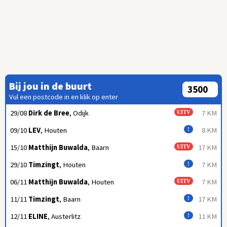
Bij jou in de buurt
Vul een postcode in en klik op enter
29/08
Dirk de Bree
, Odijk
7 KM
UITV
09/10
LEV
, Houten
8 KM
!
15/10
Matthijn Buwalda
, Baarn
17 KM
UITV
29/10
Timzingt
, Houten
7 KM
!
06/11
Matthijn Buwalda
, Houten
7 KM
UITV
11/11
Timzingt
, Baarn
17 KM
!
12/11
ELINE
, Austerlitz
11 KM
!