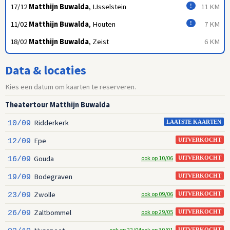
17/12
Matthijn Buwalda
, IJsselstein
11 KM
!
11/02
Matthijn Buwalda
, Houten
7 KM
!
18/02
Matthijn Buwalda
, Zeist
6 KM
Data & locaties
Kies een datum om kaarten te reserveren.
Theatertour Matthijn Buwalda
Ridderkerk
10/09
LAATSTE KAARTEN
Epe
12/09
UITVERKOCHT
Gouda
ook op 10/06
16/09
UITVERKOCHT
Bodegraven
19/09
UITVERKOCHT
Zwolle
ook op 09/06
23/09
UITVERKOCHT
Zaltbommel
ook op 29/05
26/09
UITVERKOCHT
ook op 22/04
ook op 30/01
UITVERKOCHT