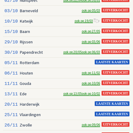
Nunspeet
02/10
Barneveld
ook op 05/03
03/10
UITVERKOCHT
Katwijk
ook op 19/03
10/10
UITVERKOCHT
Baarn
ook op 27/05
15/10
UITVERKOCHT
Rijssen
ook op 03/06
29/10
UITVERKOCHT
Papendrecht
ook op 20/05
ook op 06/03
30/10
UITVERKOCHT
Rotterdam
05/11
LAATSTE KAARTEN
Houten
ook op 11/02
06/11
UITVERKOCHT
Gouda
ook op 10/06
11/11
UITVERKOCHT
Ede
ook op 13/05
ook op 10/02
13/11
UITVERKOCHT
Harderwijk
20/11
LAATSTE KAARTEN
Vlaardingen
25/11
LAATSTE KAARTEN
Zwolle
ook op 09/06
26/11
UITVERKOCHT