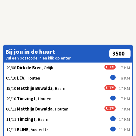
Bij jou in de buurt
Vul een postcode in en klik op enter
29/08
Dirk de Bree
, Odijk
7 KM
UITV
09/10
LEV
, Houten
8 KM
!
15/10
Matthijn Buwalda
, Baarn
17 KM
UITV
29/10
Timzingt
, Houten
7 KM
!
06/11
Matthijn Buwalda
, Houten
7 KM
UITV
11/11
Timzingt
, Baarn
17 KM
!
12/11
ELINE
, Austerlitz
11 KM
!