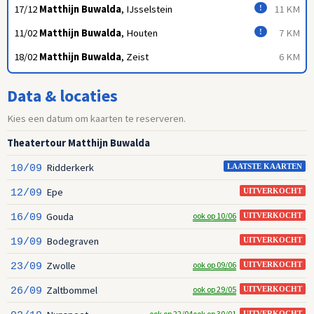
17/12
Matthijn Buwalda
, IJsselstein
11 KM
!
11/02
Matthijn Buwalda
, Houten
7 KM
!
18/02
Matthijn Buwalda
, Zeist
6 KM
Data & locaties
Kies een datum om kaarten te reserveren.
Theatertour Matthijn Buwalda
Ridderkerk
10/09
LAATSTE KAARTEN
Epe
12/09
UITVERKOCHT
Gouda
ook op 10/06
16/09
UITVERKOCHT
Bodegraven
19/09
UITVERKOCHT
Zwolle
ook op 09/06
23/09
UITVERKOCHT
Zaltbommel
ook op 29/05
26/09
UITVERKOCHT
ook op 22/04
ook op 30/01
UITVERKOCHT