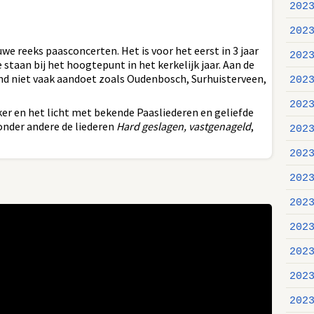
202
202
uwe reeks paasconcerten. Het is voor het eerst in 3 jaar
202
 staan bij het hoogtepunt in het kerkelijk jaar. Aan de
and niet vaak aandoet zoals Oudenbosch, Surhuisterveen,
202
202
er en het licht met bekende Paasliederen en geliefde
onder andere de liederen
Hard geslagen, vastgenageld
,
202
202
202
202
202
202
202
202