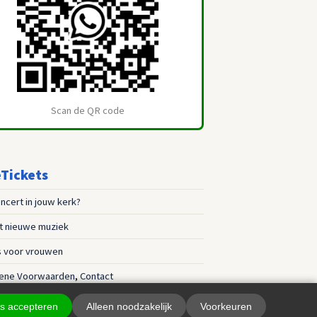
Scan de QR code
Tickets
ncert in jouw kerk?
st nieuwe muziek
s voor vrouwen
ene Voorwaarden
,
Contact
es accepteren
Alleen noodzakelijk
Voorkeuren