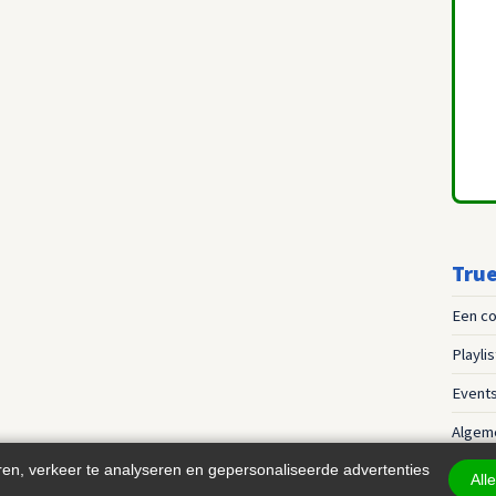
True
Een co
Playli
Event
Algem
ren, verkeer te analyseren en gepersonaliseerde advertenties
All