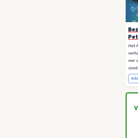
Bez
Pet
Het 
verha
vier 
zonda
Ar
V