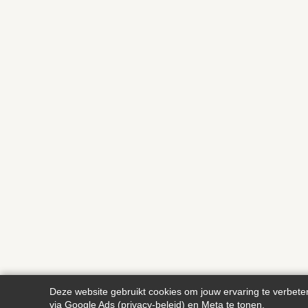
Deze website gebruikt cookies om jouw ervaring te verbete
via Google Ads (
privacy-beleid
) en Meta te tonen.