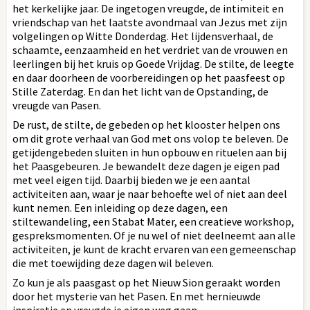
het kerkelijke jaar. De ingetogen vreugde, de intimiteit en
vriendschap van het laatste avondmaal van Jezus met zijn
volgelingen op Witte Donderdag. Het lijdensverhaal, de
schaamte, eenzaamheid en het verdriet van de vrouwen en
leerlingen bij het kruis op Goede Vrijdag. De stilte, de leegte
en daar doorheen de voorbereidingen op het paasfeest op
Stille Zaterdag. En dan het licht van de Opstanding, de
vreugde van Pasen.
De rust, de stilte, de gebeden op het klooster helpen ons
om dit grote verhaal van God met ons volop te beleven. De
getijdengebeden sluiten in hun opbouw en rituelen aan bij
het Paasgebeuren. Je bewandelt deze dagen je eigen pad
met veel eigen tijd. Daarbij bieden we je een aantal
activiteiten aan, waar je naar behoefte wel of niet aan deel
kunt nemen. Een inleiding op deze dagen, een
stiltewandeling, een Stabat Mater, een creatieve workshop,
gespreksmomenten. Of je nu wel of niet deelneemt aan alle
activiteiten, je kunt de kracht ervaren van een gemeenschap
die met toewijding deze dagen wil beleven.
Zo kun je als paasgast op het Nieuw Sion geraakt worden
door het mysterie van het Pasen. En met hernieuwde
inspiratie en vreugde je eigen weg gaan.