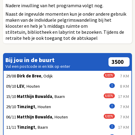
Nadere invulling van het programma volgt nog.
Naast de ingevulde momenten kun je onder andere gebruik
maken van de individuele pelgrimswandeling bij het
klooster en heb je ’s middags ruimte om
stiltetuin, bibliotheek en labyrint te bezoeken. Tijdens de
retraite heb je ook toegang tot de abtskapel
Bij jou in de buurt
Vul een postcode in en klik op enter
29/08
Dirk de Bree
, Odijk
7 KM
UITV
09/10
LEV
, Houten
8 KM
!
15/10
Matthijn Buwalda
, Baarn
17 KM
UITV
29/10
Timzingt
, Houten
7 KM
!
06/11
Matthijn Buwalda
, Houten
7 KM
UITV
11/11
Timzingt
, Baarn
17 KM
!