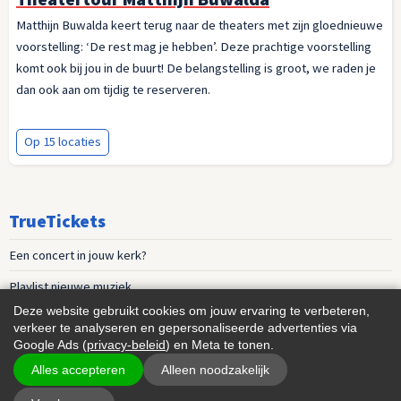
Matthijn Buwalda keert terug naar de theaters met zijn gloednieuwe
voorstelling: ‘De rest mag je hebben’. Deze prachtige voorstelling
komt ook bij jou in de buurt! De belangstelling is groot, we raden je
dan ook aan om tijdig te reserveren.
Op 15 locaties
TrueTickets
Een concert in jouw kerk?
Playlist nieuwe muziek
Deze website gebruikt cookies om jouw ervaring te verbeteren,
Events voor vrouwen
verkeer te analyseren en gepersonaliseerde advertenties via
Google Ads (
privacy-beleid
) en Meta te tonen.
Algemene Voorwaarden
,
Contact
Alles accepteren
Alleen noodzakelijk