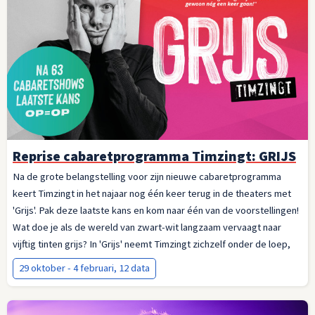
Reprise cabaretprogramma Timzingt: GRIJS
Na de grote belangstelling voor zijn nieuwe cabaretprogramma
keert Timzingt in het najaar nog één keer terug in de theaters met
'Grijs'. Pak deze laatste kans en kom naar één van de voorstellingen!
Wat doe je als de wereld van zwart-wit langzaam vervaagt naar
vijftig tinten grijs? In 'Grijs' neemt Timzingt zichzelf onder de loep,
met scherpe grappen, tedere liedjes en een nieuw verhaal. Het
29 oktober - 4 februari, 12 data
uitvliegen van zijn dochter dwingt hem om terug te kijken: op zijn
zwart-witte opvoeding, zijn eigen kleurrijke studententijd en de
radicale idealen van toen. Hoeveel is ervan over?