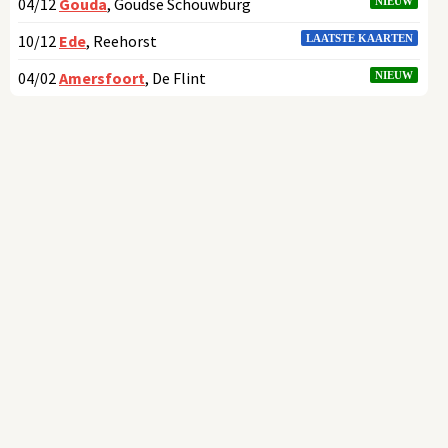
04/12
Gouda
, Goudse Schouwburg
NIEUW
10/12
Ede
, Reehorst
LAATSTE KAARTEN
04/02
Amersfoort
, De Flint
NIEUW