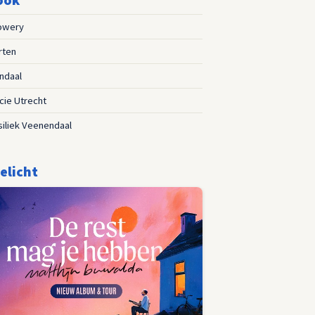
owery
rten
ndaal
cie Utrecht
iliek Veenendaal
elicht