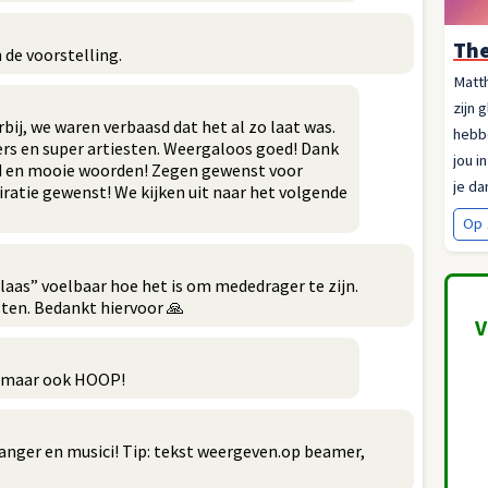
The
 de voorstelling.
Matth
zijn 
bij, we waren verbaasd dat het al zo laat was.
hebbe
s en super artiesten. Weergaloos goed! Dank
jou i
eid en mooie woorden! Zegen gewenst voor
je da
piratie gewenst! We kijken uit naar het volgende
Op 
aas” voelbaar hoe het is om mededrager te zijn.
ten. Bedankt hiervoor 🙏
V
n maar ook HOOP!
zanger en musici! Tip: tekst weergeven.op beamer,