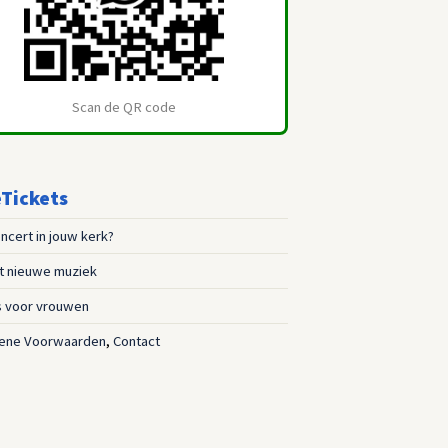
Scan de QR code
Tickets
ncert in jouw kerk?
st nieuwe muziek
s voor vrouwen
ene Voorwaarden
,
Contact