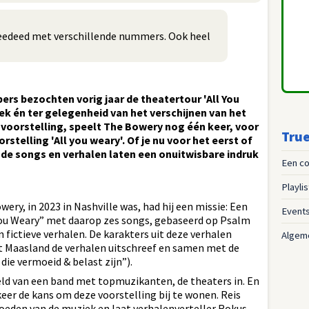
eedeed met verschillende nummers. Ook heel
ers bezochten vorig jaar de theatertour 'All You
ek én ter gelegenheid van het verschijnen van het
e voorstelling, speelt The Bowery nog één keer, voor
True
stelling 'All you weary'. Of je nu voor het eerst of
de songs en verhalen laten een onuitwisbare indruk
Een co
Playli
ry, in 2023 in Nashville was, had hij een missie: Een
Event
 You Weary” met daarop zes songs, gebaseerd op Psalm
n fictieve verhalen. De karakters uit deze verhalen
Algem
t Maasland de verhalen uitschreef en samen met de
die vermoeid & belast zijn”).
eld van een band met topmuzikanten, de theaters in. En
e keer de kans om deze voorstelling bij te wonen. Reis
oeden van de muziek en laat verhalenverteller Rokus