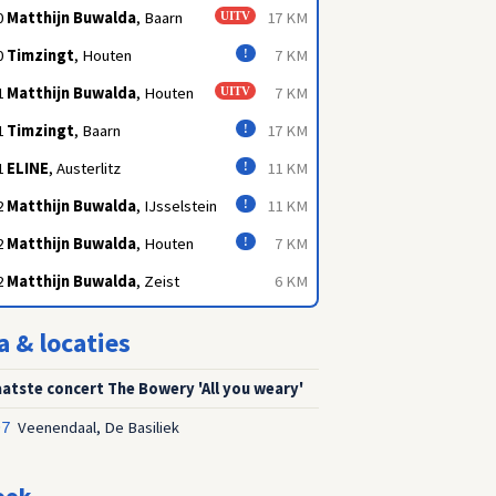
0
Matthijn Buwalda
, Baarn
17 KM
UITV
0
Timzingt
, Houten
7 KM
!
1
Matthijn Buwalda
, Houten
7 KM
UITV
1
Timzingt
, Baarn
17 KM
!
1
ELINE
, Austerlitz
11 KM
!
2
Matthijn Buwalda
, IJsselstein
11 KM
!
2
Matthijn Buwalda
, Houten
7 KM
!
2
Matthijn Buwalda
, Zeist
6 KM
a & locaties
laatste concert The Bowery 'All you weary'
Veenendaal, De Basiliek
07
ook