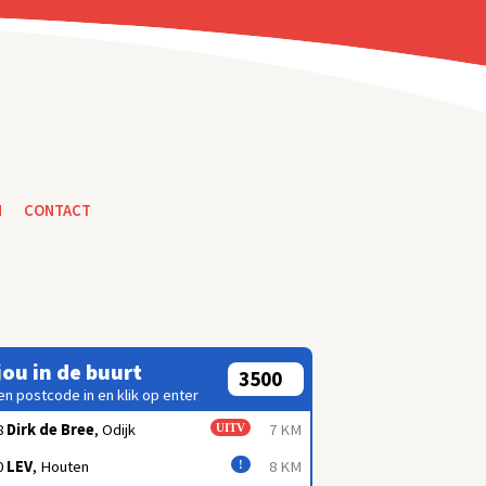
N
CONTACT
 jou in de buurt
en postcode in en klik op enter
8
Dirk de Bree
, Odijk
7 KM
UITV
0
LEV
, Houten
8 KM
!