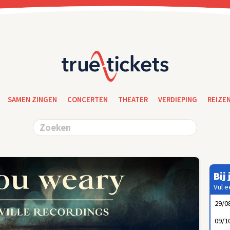
SAMEN ZINGEN
CONCERTEN
THEATER
VERDIEPING
REIZE
Bij
Vul e
29/0
09/1