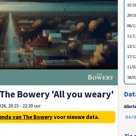
15/1
29/1
06/1
11/1
12/1
17/1
11/0
18/0
 The Bowery 'All you weary'
Dat
26, 20:15 - 22:30 uur
Aller
enda van The Bowery
voor nieuwe data.
04/
Zie 