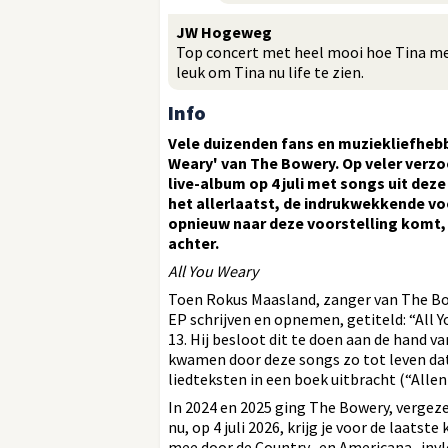
JW Hogeweg
Top concert met heel mooi hoe Tina m
leuk om Tina nu life te zien.
Info
Vele duizenden fans en muziekliefhebb
Weary' van The Bowery. Op veler verzo
live-album op 4 juli met songs uit dez
het allerlaatst, de indrukwekkende voor
opnieuw naar deze voorstelling komt, 
achter.
All You Weary
Toen Rokus Maasland, zanger van The Bowe
EP schrijven en opnemen, getiteld: “All
13. Hij besloot dit te doen aan de hand va
kwamen door deze songs zo tot leven da
liedteksten in een boek uitbracht (“Allen 
In 2024 en 2025 ging The Bowery, vergez
nu, op 4 juli 2026, krijg je voor de laatst
mee door de Country- en Americana -invl