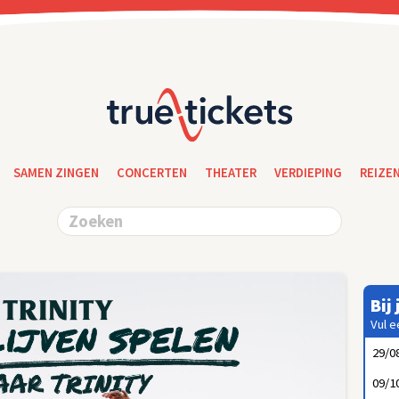
SAMEN ZINGEN
CONCERTEN
THEATER
VERDIEPING
REIZE
Bij
Vul e
29/0
09/1