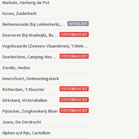
Markelo, Herberg de Pot
4
Assen, Zuiderkerk
4
Berkenwoude (bij Lekkerkerk), Centrum De Zwaan
4
AFGELAST
Doeveren (bij Waalwijk), Buurtschuur
4
UITVERKOCHT
Vogelwaarde (Zeeuws-Vlaanderen), 't Winkeltje Leger des Heils
4
Doetinchem, Camping Nessst
4
UITVERKOCHT
Zwolle, Hedon
4
Amersfoort, Ontmoetingskerk
4
Rotterdam, 't Klooster
4
UITVERKOCHT
Dirksland, Victoriahallen
4
UITVERKOCHT
Pijnacker, Zorgkwekerij Bloei
4
UITVERKOCHT
Joure, De Oerdracht
4
Alphen a/d Rijn, Castellum
4