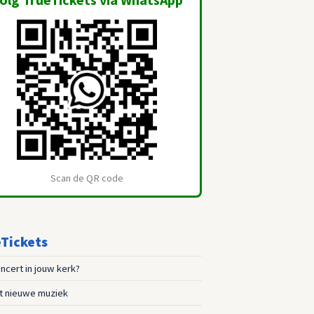
Scan de QR code
Tickets
ncert in jouw kerk?
st nieuwe muziek