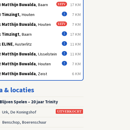
0
Matthijn Buwalda
, Baarn
17 KM
UITV
0
Timzingt
, Houten
7 KM
!
1
Matthijn Buwalda
, Houten
7 KM
UITV
1
Timzingt
, Baarn
17 KM
!
1
ELINE
, Austerlitz
11 KM
!
2
Matthijn Buwalda
, IJsselstein
11 KM
!
2
Matthijn Buwalda
, Houten
7 KM
!
2
Matthijn Buwalda
, Zeist
6 KM
a & locaties
 Blijven Spelen – 20 jaar Trinity
Urk, De Koningshof
4
UITVERKOCHT
Benschop, Boerenschuur
4