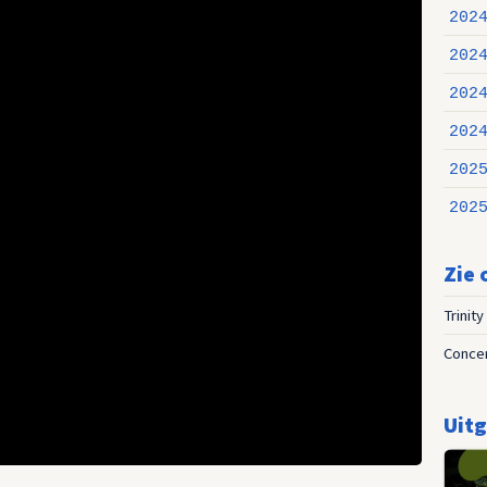
202
202
202
202
202
202
Zie 
Trinity
Conce
Uitg