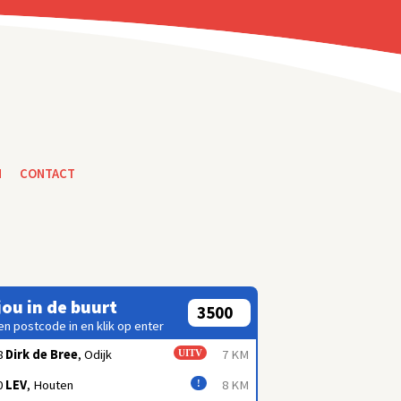
N
CONTACT
 jou in de buurt
en postcode in en klik op enter
8
Dirk de Bree
, Odijk
7 KM
UITV
0
LEV
, Houten
8 KM
!