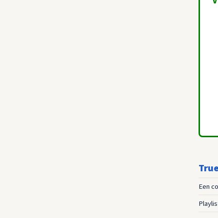
True
Een co
Playli