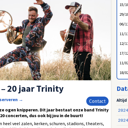
15/1
29/1
06/1
11/1
12/1
17/1
11/0
18/0
 – 20 jaar Trinity
Dat
eserveren
→
Altijd
Contact
e ogen knipperen. Dit jaar bestaat onze band Trinity
202
20 concerten, dus ook bij jou in de buurt!
202
in heel veel zalen, kerken, schuren, stadions, theaters,