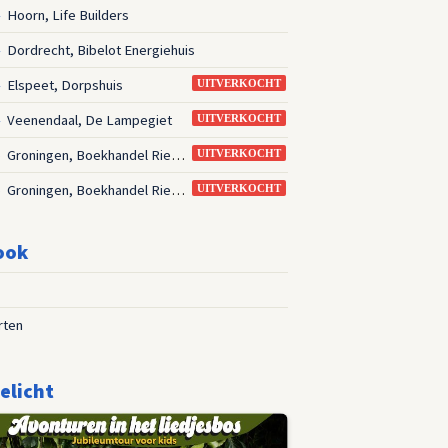
Hoorn, Life Builders
4
Dordrecht, Bibelot Energiehuis
4
Elspeet, Dorpshuis
4
UITVERKOCHT
Veenendaal, De Lampegiet
4
UITVERKOCHT
Groningen, Boekhandel Riemer
5
UITVERKOCHT
Groningen, Boekhandel Riemer
5
UITVERKOCHT
ook
rten
elicht