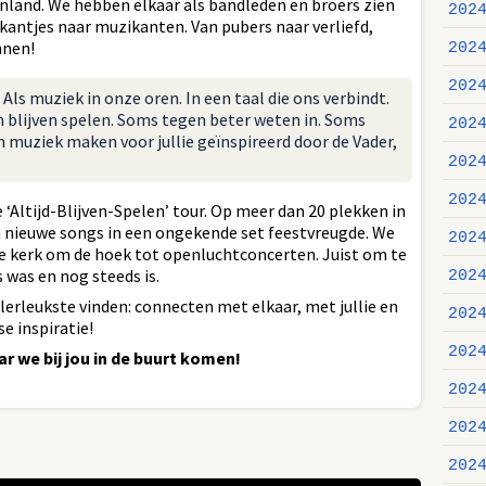
enland. We hebben elkaar als bandleden en broers zien
202
kantjes naar muzikanten. Van pubers naar verliefd,
nnen!
202
202
. Als muziek in onze oren. In een taal die ons verbindt.
ijn blijven spelen. Soms tegen beter weten in. Soms
202
muziek maken voor jullie geïnspireerd door de Vader,
202
202
‘Altijd-Blijven-Spelen’ tour. Op meer dan 20 plekken in
n nieuwe songs in een ongekende set feestvreugde. We
202
de kerk om de hoek tot openluchtconcerten. Juist om te
s was en nog steeds is.
202
lerleukste vinden: connecten met elkaar, met jullie en
202
e inspiratie!
202
ar we bij jou in de buurt komen!
202
202
202