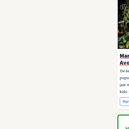
Mar
Avo
De li
popul
jaar
kids:
ook!
Mar
V