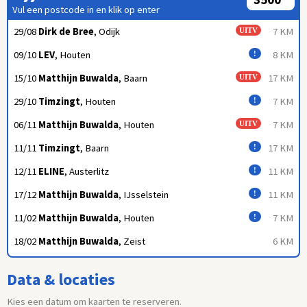
Vul een postcode in en klik op enter
29/08
Dirk de Bree
, Odijk
7 KM
UITV
09/10
LEV
, Houten
8 KM
!
15/10
Matthijn Buwalda
, Baarn
17 KM
UITV
29/10
Timzingt
, Houten
7 KM
!
06/11
Matthijn Buwalda
, Houten
7 KM
UITV
11/11
Timzingt
, Baarn
17 KM
!
12/11
ELINE
, Austerlitz
11 KM
!
17/12
Matthijn Buwalda
, IJsselstein
11 KM
!
11/02
Matthijn Buwalda
, Houten
7 KM
!
18/02
Matthijn Buwalda
, Zeist
6 KM
Data & locaties
Kies een datum om kaarten te reserveren.